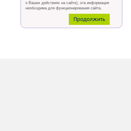
о Ваших действиях на сайте), эта информация
необходима для функционирования сайта,
проведения ретаргетинга, а также статистических
Продолжить
исследований и обзоров.
Eсли Вы согласны, продолжайте пользоваться
сайтом, если Вы не хотите, чтобы Ваши данные
обрабатывались необходимо установить
специальные настройки в браузере или покинуть
сайт.
Больше о файлах cookies
тут