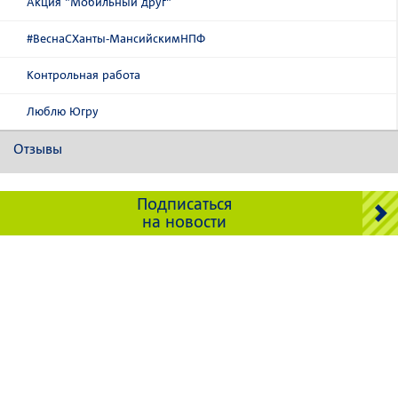
Акция "Мобильный друг"
#ВеснаСХанты-МансийскимНПФ
Контрольная работа
Люблю Югру
Отзывы
Подписаться
на новости