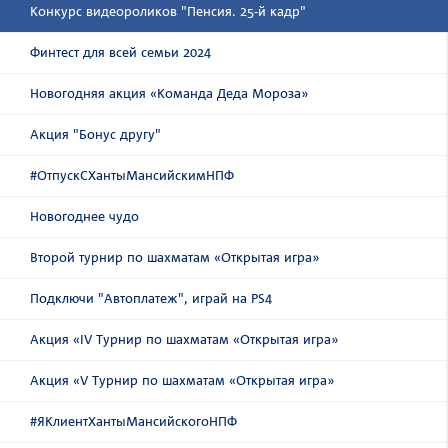
Конкурс видеороликов "Пенсия. 25-й кадр"
Финтест для всей семьи 2024
Новогодняя акция «Команда Деда Мороза»
Акция "Бонус другу"
#ОтпускСХантыМансийскимНПФ
Новогоднее чудо
Второй турнир по шахматам «Открытая игра»
Подключи "Автоплатеж", играй на PS4
Акция «IV Турнир по шахматам «Открытая игра»
Акция «V Турнир по шахматам «Открытая игра»
#ЯКлиентХантыМансийскогоНПФ