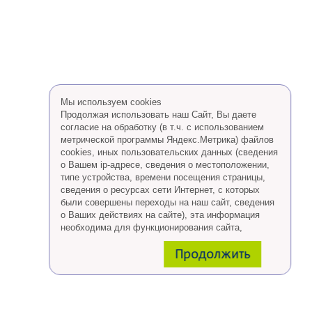
Мы используем cookies
Продолжая использовать наш Сайт, Вы даете
согласие на обработку (в т.ч. с использованием
метрической программы Яндекс.Метрика) файлов
cookies, иных пользовательских данных (сведения
о Вашем ip-адресе, сведения о местоположении,
типе устройства, времени посещения страницы,
сведения о ресурсах сети Интернет, с которых
были совершены переходы на наш сайт, сведения
о Ваших действиях на сайте), эта информация
необходима для функционирования сайта,
проведения ретаргетинга, а также статистических
Продолжить
исследований и обзоров.
Eсли Вы согласны, продолжайте пользоваться
сайтом, если Вы не хотите, чтобы Ваши данные
обрабатывались необходимо установить
специальные настройки в браузере или покинуть