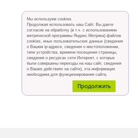
Мы используем cookies
Продолжая использовать наш Сайт, Вы даете
согласие на обработку (в т.ч. с использованием
метрической программы Яндекс.Метрика) файлов
cookies, иных пользовательских данных (сведения
о Вашем ip-адресе, сведения о местоположении,
типе устройства, времени посещения страницы,
сведения о ресурсах сети Интернет, с которых
были совершены переходы на наш сайт, сведения
о Ваших действиях на сайте), эта информация
необходима для функционирования сайта,
проведения ретаргетинга, а также статистических
Продолжить
исследований и обзоров.
Eсли Вы согласны, продолжайте пользоваться
сайтом, если Вы не хотите, чтобы Ваши данные
обрабатывались необходимо установить
специальные настройки в браузере или покинуть
сайт.
Больше о файлах cookies
тут