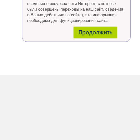
сведения о ресурсах сети Интернет, с которых
были совершены переходы на наш сайт, сведения
о Ваших действиях на сайте), эта информация
необходима для функционирования сайта,
проведения ретаргетинга, а также статистических
Продолжить
исследований и обзоров.
Eсли Вы согласны, продолжайте пользоваться
сайтом, если Вы не хотите, чтобы Ваши данные
обрабатывались необходимо установить
специальные настройки в браузере или покинуть
сайт.
Больше о файлах cookies
тут