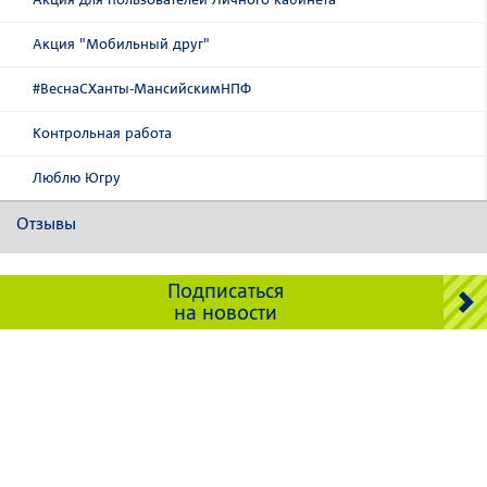
Акция "Мобильный друг"
#ВеснаСХанты-МансийскимНПФ
Контрольная работа
Люблю Югру
Отзывы
Подписаться
на новости