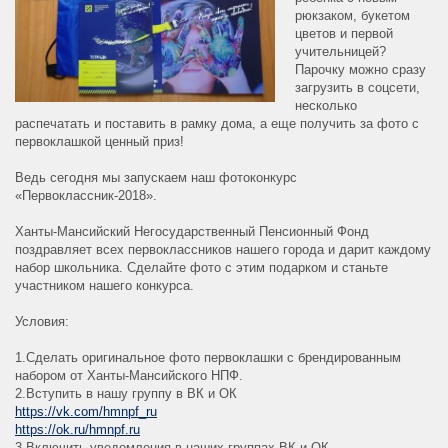
рюкзаком, букетом
цветов и первой
учительницей?
Парочку можно сразу
загрузить в соцсети,
несколько
распечатать и поставить в рамку дома, а еще получить за фото с
первоклашкой ценный приз!
Ведь сегодня мы запускаем наш фотоконкурс
«Первоклассник-2018».
Ханты-Мансийский Негосударственный Пенсионный Фонд
поздравляет всех первоклассников нашего города и дарит каждому
набор школьника. Сделайте фото с этим подарком и станьте
участником нашего конкурса.
Условия:
1.Сделать оригинальное фото первоклашки с брендированным
набором от Ханты-Мансийского НПФ.
2.Вступить в нашу группу в ВК и ОК
https://vk.com/hmnpf_ru
https://ok.ru/hmnpf.ru
3.Включить уведомления в наших группах ВК и ОК