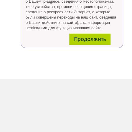
о Вашем ip-адресе, сведения о местоположении,
типе устройства, времени посещения страницы,
сведения о ресурсах сети Интернет, с которых
были совершены переходы на наш сайт, сведения
о Ваших действиях на сайте), эта информация
необходима для функционирования сайта,
проведения ретаргетинга, а также статистических
Продолжить
исследований и обзоров.
Eсли Вы согласны, продолжайте пользоваться
сайтом, если Вы не хотите, чтобы Ваши данные
обрабатывались необходимо установить
специальные настройки в браузере или покинуть
сайт.
Больше о файлах cookies
тут