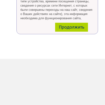
типе устройства, времени посещения страницы,
сведения о ресурсах сети Интернет, с которых
были совершены переходы на наш сайт, сведения
о Ваших действиях на сайте), эта информация
необходима для функционирования сайта,
проведения ретаргетинга, а также статистических
Продолжить
исследований и обзоров.
Eсли Вы согласны, продолжайте пользоваться
сайтом, если Вы не хотите, чтобы Ваши данные
обрабатывались необходимо установить
специальные настройки в браузере или покинуть
сайт.
Больше о файлах cookies
тут